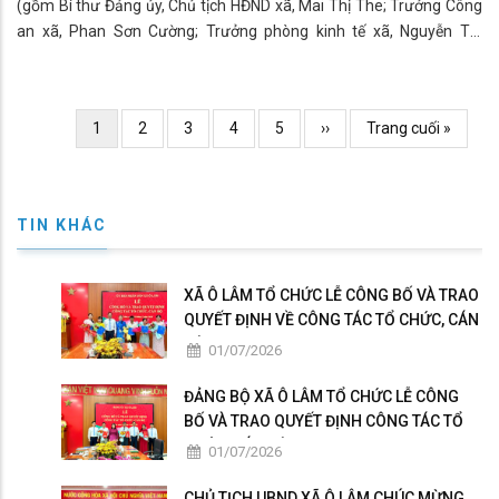
(gồm Bí thư Đảng ủy, Chủ tịch HĐND xã, Mai Thị The; Trưởng Công
an xã, Phan Sơn Cường; Trưởng phòng kinh tế xã, Nguyễn Thị
Khánh Băng; Phó Chủ tịch Ủy ban Mặt trận tổ quốc Việt Nam kiêm
Chủ tịch Hội Nông dân xã, Nguyễn Khắc Hoài; Bí thư chi bộ kiêm
Trưởng ấp Phước Lộc, Chau Sang; cùng các ông bà Nguyễn Ngọc
Pagination
Current
1
Page
2
Page
3
Page
4
Page
5
Trang
››
Trang
Trang cuối »
Phú, Phạm Thị Ngọc Thơ, Trần Thanh Tuyền) vừa tiếp xúc cử tri tại
page
kế
cuối
các ấp Phước Long, Phước Lộc và Phước Lợi để vận động bầu cử.
TIN KHÁC
XÃ Ô LÂM TỔ CHỨC LỄ CÔNG BỐ VÀ TRAO
QUYẾT ĐỊNH VỀ CÔNG TÁC TỔ CHỨC, CÁN
BỘ
01/07/2026
ĐẢNG BỘ XÃ Ô LÂM TỔ CHỨC LỄ CÔNG
BỐ VÀ TRAO QUYẾT ĐỊNH CÔNG TÁC TỔ
CHỨC, CÁN BỘ
01/07/2026
CHỦ TỊCH UBND XÃ Ô LÂM CHÚC MỪNG