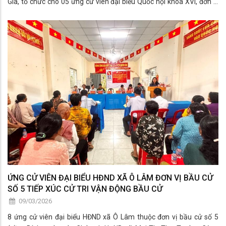
Gia, tổ chức cho 05 ứng cử viên đại biểu Quốc hội khóa XVI, đơn vị
bầu cử số 03 tỉnh An Giang (gồm
Ông Phạm Ngọc Hải
- Ủy viên
Ban Thường vụ Đảng ủy, Ủy ban Quốc phòng, An ninh và Đối ngoại,
Vụ trưởng Vụ Quốc phòng, An ninh và Đối ngoại thuộc Ủy ban Quốc
phòng, An ninh và Đối ngoại của Quốc hội.
Ông Hồ Đức Thắng
- Bí
thư chi bộ, Viện trưởng Viện Công nghệ số và Chuyển đổi số quốc
gia, Bộ Khoa học và Công
ỨNG CỬ VIÊN ĐẠI BIỂU HĐND XÃ Ô LÂM ĐƠN VỊ BẦU CỬ
SỐ 5 TIẾP XÚC CỬ TRI VẬN ĐỘNG BẦU CỬ
09/03/2026
8 ứng cử viên đại biểu HĐND xã Ô Lâm thuộc đơn vị bầu cử số 5