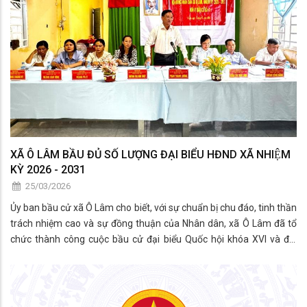
XÃ Ô LÂM BẦU ĐỦ SỐ LƯỢNG ĐẠI BIỂU HĐND XÃ NHIỆM
KỲ 2026 - 2031
25/03/2026
Ủy ban bầu cử xã Ô Lâm cho biết, với sự chuẩn bị chu đáo, tinh thần
trách nhiệm cao và sự đồng thuận của Nhân dân, xã Ô Lâm đã tổ
chức thành công cuộc bầu cử đại biểu Quốc hội khóa XVI và đại
biểu HĐND các cấp nhiệm kỳ 2026 - 2031, bảo đảm dân chủ, đúng
luật và an toàn.