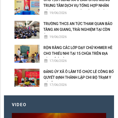
TRUNG TÂM DỊCH VỤ TỔNG HỢP NHÂN
KỶ NIỆM 101 NĂM NGÀY BÁO CHÍ CÁCH
19/06/2026
MẠNG VIỆT NAM
TRƯỜNG THCS AN TỨC THAM QUAN BẢO
TÀNG AN GIANG, TRẢI NGHIỆM TẠI CỒN
ÉN
19/06/2026
RỘN RÀNG CÁC LỚP DẠY CHỮ KHMER HÈ
CHO THIẾU NHI TẠI 15 CHÙA TRÊN ĐỊA
BÀN XÃ Ô LÂM
17/06/2026
ĐẢNG ỦY XÃ Ô LÂM TỔ CHỨC LỄ CÔNG BỐ
QUYẾT ĐỊNH THÀNH LẬP CHI BỘ TRẠM Y
TẾ XÃ
17/06/2026
VIDEO