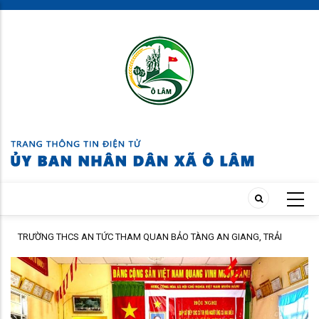
Skip
to
main
content
ÁC
TRƯỜNG THCS AN TỨC THAM QUAN BẢO TÀNG AN GIANG, TRẢI
NGHIỆM TẠI CỒN ÉN