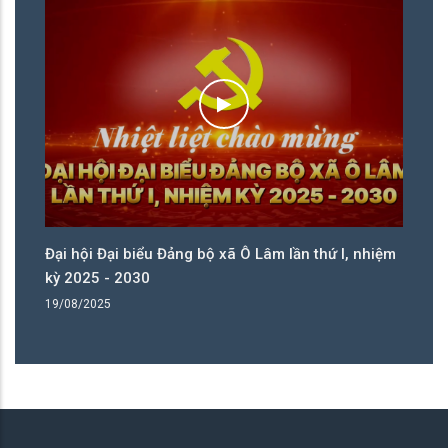
ệm
Đại hội Đại biểu Đảng bộ xã Ô Lâm lần thứ I, nhiệm
Đạ
kỳ 2025 - 2030
kỳ
19/08/2025
19