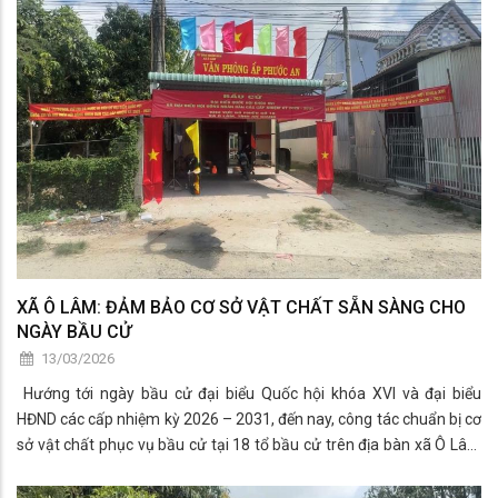
XÃ Ô LÂM: ĐẢM BẢO CƠ SỞ VẬT CHẤT SẴN SÀNG CHO
NGÀY BẦU CỬ
13/03/2026
Hướng tới ngày bầu cử đại biểu Quốc hội khóa XVI và đại biểu
HĐND các cấp nhiệm kỳ 2026 – 2031, đến nay, công tác chuẩn bị cơ
sở vật chất phục vụ bầu cử tại 18 tổ bầu cử trên địa bàn xã Ô Lâm
đã cơ bản hoàn tất, bảo đảm đúng quy định, sẵn sàng cho ngày hội
lớn của toàn dân.