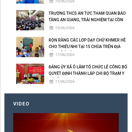
19/06/2026
MẠNG VIỆT NAM
TRƯỜNG THCS AN TỨC THAM QUAN BẢO
TÀNG AN GIANG, TRẢI NGHIỆM TẠI CỒN
ÉN
19/06/2026
RỘN RÀNG CÁC LỚP DẠY CHỮ KHMER HÈ
CHO THIẾU NHI TẠI 15 CHÙA TRÊN ĐỊA
BÀN XÃ Ô LÂM
17/06/2026
ĐẢNG ỦY XÃ Ô LÂM TỔ CHỨC LỄ CÔNG BỐ
QUYẾT ĐỊNH THÀNH LẬP CHI BỘ TRẠM Y
TẾ XÃ
17/06/2026
VIDEO