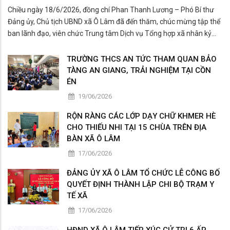
Chiều ngày 18/6/2026, đồng chí Phan Thanh Lương – Phó Bí thư
Đảng ủy, Chủ tịch UBND xã Ô Lâm đã đến thăm, chúc mừng tập thể
ban lãnh đạo, viên chức Trung tâm Dịch vụ Tổng hợp xã nhân kỷ
niệm 101 năm Ngày Báo chí Cách mạng Việt Nam (21/6/1925 -
21/6/2026).
TRƯỜNG THCS AN TỨC THAM QUAN BẢO
TÀNG AN GIANG, TRẢI NGHIỆM TẠI CỒN
ÉN
19/06/2026
RỘN RÀNG CÁC LỚP DẠY CHỮ KHMER HÈ
CHO THIẾU NHI TẠI 15 CHÙA TRÊN ĐỊA
BÀN XÃ Ô LÂM
17/06/2026
ĐẢNG ỦY XÃ Ô LÂM TỔ CHỨC LỄ CÔNG BỐ
QUYẾT ĐỊNH THÀNH LẬP CHI BỘ TRẠM Y
TẾ XÃ
17/06/2026