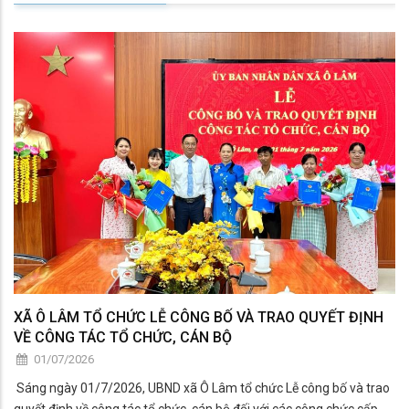
XÃ Ô LÂM TỔ CHỨC LỄ CÔNG BỐ VÀ TRAO QUYẾT ĐỊNH
VỀ CÔNG TÁC TỔ CHỨC, CÁN BỘ
01/07/2026
Sáng ngày 01/7/2026, UBND xã Ô Lâm tổ chức Lễ công bố và trao
quyết định về công tác tổ chức, cán bộ đối với các công chức cấp