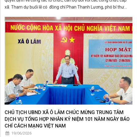
xã. Tham dự buổi lễ có đồng chí Phan Thanh Lương, phó bí thư
Đảng ủy - Chủ tịch UBND xã.
CHỦ TỊCH UBND XÃ Ô LÂM CHÚC MỪNG TRUNG TÂM
DỊCH VỤ TỔNG HỢP NHÂN KỶ NIỆM 101 NĂM NGÀY BÁO
CHÍ CÁCH MẠNG VIỆT NAM
19/06/2026