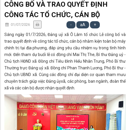
CÔNG BỐ VÀ TRAO QUYẾT ĐỊNH
CÔNG TÁC TỔ CHỨC, CÁN BỘ
01/07/2026
-
aA
+
Sáng ngày 01/7/2026, Đảng uỷ xã Ô Lâm tổ chức Lễ công bố và
trao quyết định về công tác tổ chức, cán bộ nhằm kiện toàn bộ máy
chính trị tại địa phương, đáp ứng yêu cầu nhiệm vụ trong tình hình
mới. Đến tham dự buổi lễ có đồng chí Mai Thị The, Bí thư Đảng uỷ -
Chủ tịch HĐND xã. Đồng chí Tiêu Đình Hiếu Nhân Trung, Phó Bí thư
Thường trực Đảng uỷ xã. Đồng chí Phan Thanh Lương, Phó Bí thư -
Chủ tịch UBND xã. Cùng các đồng chí đại diện cơ quan tham mưu
chuyên trách giúp việc Đảng ủyxã, các phòng, ban ngành, đoàn thể
xã và các cán bộ được nhận quyết định.