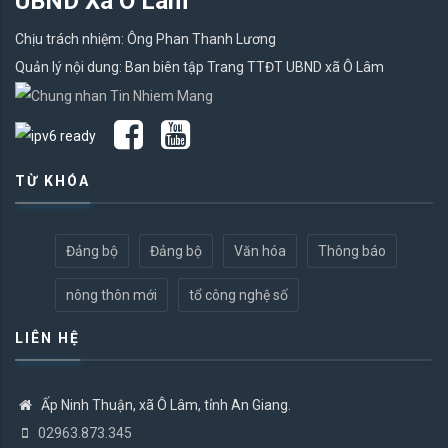
UBND Xã Ô Lâm
Chịu trách nhiệm: Ông Phan Thanh Lương
Quản lý nội dung: Ban biên tập Trang TTĐT UBND xã Ô Lâm
TỪ KHÓA
Đảng bộ
Đảng bộ
Văn hóa
Thông báo
nông thôn mới
tổ công nghệ số
LIÊN HỆ
Ấp Ninh Thuận, xã Ô Lâm, tỉnh An Giang.
02963.873.345