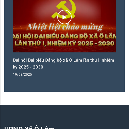
ệm
Đại hội Đại biểu Đảng bộ xã Ô Lâm lần thứ I, nhiệm
Đạ
kỳ 2025 - 2030
kỳ
19/08/2025
19