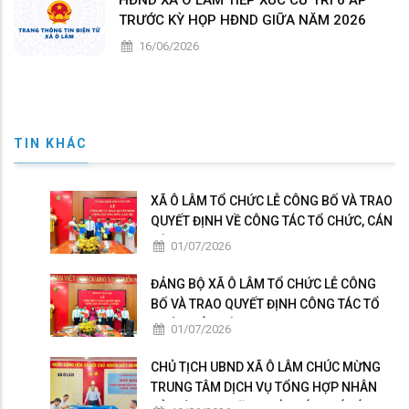
HĐND XÃ Ô LÂM TIẾP XÚC CỬ TRI 6 ẤP
TRƯỚC KỲ HỌP HĐND GIỮA NĂM 2026
16/06/2026
TIN KHÁC
XÃ Ô LÂM TỔ CHỨC LỄ CÔNG BỐ VÀ TRAO
QUYẾT ĐỊNH VỀ CÔNG TÁC TỔ CHỨC, CÁN
BỘ
01/07/2026
ĐẢNG BỘ XÃ Ô LÂM TỔ CHỨC LỄ CÔNG
BỐ VÀ TRAO QUYẾT ĐỊNH CÔNG TÁC TỔ
CHỨC, CÁN BỘ
01/07/2026
CHỦ TỊCH UBND XÃ Ô LÂM CHÚC MỪNG
TRUNG TÂM DỊCH VỤ TỔNG HỢP NHÂN
KỶ NIỆM 101 NĂM NGÀY BÁO CHÍ CÁCH