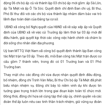
động 06 chi bộ ấp cũ và thành lập 03 chi bộ ấp mới gồm: ấp Sà Lôn,
ấp Tà Miệt và ấp Ô Tà Sóc. Quyết định chỉ định Ban chi uỷ, Bí thư,
Phó Bí thư đối với các chi bộ vừa thành lập nhằm đảm bảo vai trò
lãnh đạo toàn diện của Đảng tại cơ sở.
UBND xã công bố Nghị quyết của HĐND xã về sắp xếp ấp và Quyết
định của UBND xã về việc cử Trưởng ấp lâm thời tại 03 ấp mới để
điều hành, giải quyết kịp thời các công việc hành chính và chăm lo
đời sống cho nhân dân địa phương.
Uỷ ban MTTQ Việt Nam xã công bố quyết định thành lập Ban công
tác Mặt trận tại 03 ấp. Theo đó, mỗi Ban công tác Mặt trận được cơ
cấu gồm 7 thành viên, trong đó có 01 Trưởng ban và 01 Phó
Trưởng ban.
Thay mặt cho các đồng chí vừa được nhận quyết định điều động,
bổ nhiệm, đồng chí Trịnh Văn Mác, Bí thư Chi bộ ấp Tà Miệt đã phát
biểu nhận nhiệm vụ. Đồng chí bày tỏ niềm vinh dự khi được tin
tưởng giao trọng trách lớn trong giai đoạn kiện toàn tổ chức mới.
Đồng thời, đồng chí hứa sẽ cùng tập thể cấp ủy, chính quyền và các
đoàn thể ấp luôn nêu cao tinh thần trách nhiệm, giữ vững sự đoàn