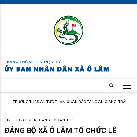
Skip
to
main
content
TRƯỜNG THCS AN TỨC THAM QUAN BẢO TÀNG AN GIANG, TRẢI
NGHIỆM TẠI CỒN ÉN
TIN TỨC SỰ KIỆN
ĐẢNG - ĐOÀN THỂ
ĐẢNG BỘ XÃ Ô LÂM TỔ CHỨC LỄ