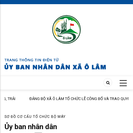
Skip
to
main
content
ĐẢNG BỘ XÃ Ô LÂM TỔ CHỨC LỄ CÔNG BỐ VÀ TRAO QUYẾT ĐỊNH
CÔNG TÁC TỔ CHỨC, CÁN BỘ
SƠ ĐỒ CƠ CẤU TỔ CHỨC BỘ MÁY
Ủy ban nhân dân