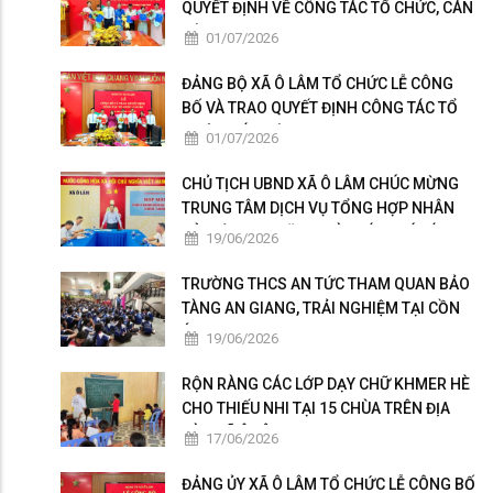
QUYẾT ĐỊNH VỀ CÔNG TÁC TỔ CHỨC, CÁN
BỘ
01/07/2026
ĐẢNG BỘ XÃ Ô LÂM TỔ CHỨC LỄ CÔNG
BỐ VÀ TRAO QUYẾT ĐỊNH CÔNG TÁC TỔ
CHỨC, CÁN BỘ
01/07/2026
CHỦ TỊCH UBND XÃ Ô LÂM CHÚC MỪNG
TRUNG TÂM DỊCH VỤ TỔNG HỢP NHÂN
KỶ NIỆM 101 NĂM NGÀY BÁO CHÍ CÁCH
19/06/2026
MẠNG VIỆT NAM
TRƯỜNG THCS AN TỨC THAM QUAN BẢO
TÀNG AN GIANG, TRẢI NGHIỆM TẠI CỒN
ÉN
19/06/2026
RỘN RÀNG CÁC LỚP DẠY CHỮ KHMER HÈ
CHO THIẾU NHI TẠI 15 CHÙA TRÊN ĐỊA
BÀN XÃ Ô LÂM
17/06/2026
ĐẢNG ỦY XÃ Ô LÂM TỔ CHỨC LỄ CÔNG BỐ