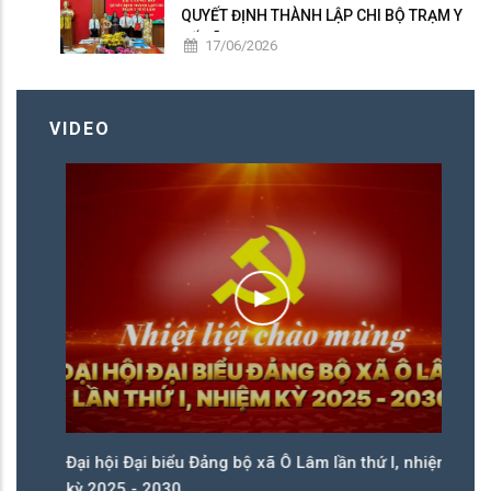
QUYẾT ĐỊNH THÀNH LẬP CHI BỘ TRẠM Y
TẾ XÃ
17/06/2026
VIDEO
ệm
Đại hội Đại biểu Đảng bộ xã Ô Lâm lần thứ I, nhiệm
Đạ
kỳ 2025 - 2030
kỳ