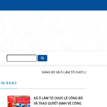
Tìm
kiếm
ỨC, CÁN BỘ
TIN KHÁC
XÃ Ô LÂM TỔ CHỨC LỄ CÔNG BỐ
VÀ TRAO QUYẾT ĐỊNH VỀ CÔNG