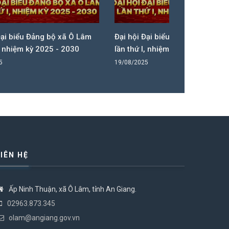
Ô Lâm
Đại hội Đại biểu Đảng bộ xã Ô Lâm
Đại hội Đại
30
lần thứ I, nhiệm kỳ 2025 - 2030
lần thứ I, 
19/08/2025
19/08/2025
LIÊN HỆ
Ấp Ninh Thuận, xã Ô Lâm, tỉnh An Giang.
02963.873.345
olam@angiang.gov.vn