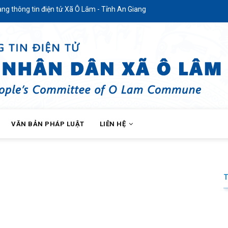
ng tin điện tử Xã Ô Lâm - Tỉnh An Giang
VĂN BẢN PHÁP LUẬT
LIÊN HỆ
BỘ XÃ Ô LÂM TỔ CHỨC LỄ CÔNG BỐ VÀ TRAO QUYẾT ĐỊNH CÔNG TÁC TỔ CH