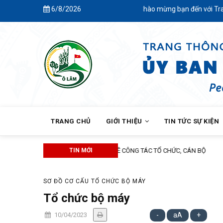
Skip
6/8/2026
Chào mừng bạn đến với Trang thô
to
main
content
MAIN
NAVIGATION
TRANG CHỦ
GIỚI THIỆU
TIN TỨC SỰ KIỆN
TIN MỚI
ĐẢNG 
SƠ ĐỒ CƠ CẤU TỔ CHỨC BỘ MÁY
Tổ chức bộ máy
10/04/2023
-
aA
+