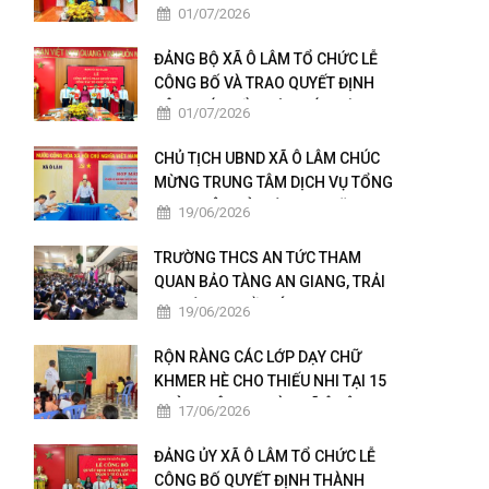
TÁC TỔ CHỨC, CÁN BỘ
01/07/2026
ĐẢNG BỘ XÃ Ô LÂM TỔ CHỨC LỄ
CÔNG BỐ VÀ TRAO QUYẾT ĐỊNH
CÔNG TÁC TỔ CHỨC, CÁN BỘ
01/07/2026
CHỦ TỊCH UBND XÃ Ô LÂM CHÚC
MỪNG TRUNG TÂM DỊCH VỤ TỔNG
HỢP NHÂN KỶ NIỆM 101 NĂM
19/06/2026
NGÀY BÁO CHÍ CÁCH MẠNG VIỆT
NAM
TRƯỜNG THCS AN TỨC THAM
QUAN BẢO TÀNG AN GIANG, TRẢI
NGHIỆM TẠI CỒN ÉN
19/06/2026
RỘN RÀNG CÁC LỚP DẠY CHỮ
KHMER HÈ CHO THIẾU NHI TẠI 15
CHÙA TRÊN ĐỊA BÀN XÃ Ô LÂM
17/06/2026
ĐẢNG ỦY XÃ Ô LÂM TỔ CHỨC LỄ
CÔNG BỐ QUYẾT ĐỊNH THÀNH