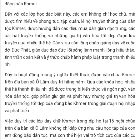
đồng bào Khmer.
Đến với các lớp học đặc biệt này, các em không chỉ học chữ, mà
được tìm hiểu về phong tục, tập quán, lễ hội truyền thống của dân
tộc Khmer; được hướng dẫn các điệu múa dân gian đặc trưng, các
bài hát truyền thống và những giá trị văn hóa tốt đẹp được lưu
truyền qua nhiều thế hệ. Các vị sư còn lồng ghép giảng dạy về cuộc
đời Đức Phật, giáo dục đạo đức, lối sống lành mạnh, lòng hiếu thảo,
tinh thần đoàn kết và ý thức chấp hành pháp luật trong thanh thiếu
nhi.
Đây là hoạt động mang ý nghĩa thiết thực, được các chùa Khmer
trên địa bàn xã Ô Lâm duy trì hằng năm. Qua các khóa học, nhiều
thế hệ thanh thiếu nhi đã được trang bị kiến thức về ngôn ngữ, văn
hóa dân tộc, góp phần giữ gìn và phát huy những giá trị văn hóa
truyền thống tốt đẹp của đồng bào Khmer trong giai đoạn hội nhập
và phát triển.
Việc duy trì các lớp dạy chữ Khmer trong dịp hè tại 15 ngôi chùa
trên địa bàn xã Ô Lâm không chỉ đáp ứng nhu cầu học tập của con
em đồng bào dân tộc mà còn thể hiện vai trò tích cực của các cơ