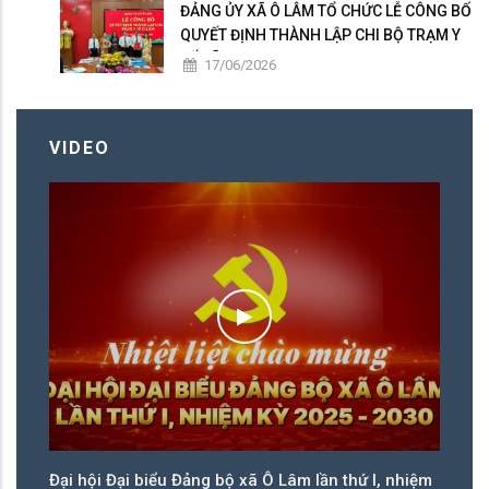
ĐẢNG ỦY XÃ Ô LÂM TỔ CHỨC LỄ CÔNG BỐ
QUYẾT ĐỊNH THÀNH LẬP CHI BỘ TRẠM Y
TẾ XÃ
17/06/2026
VIDEO
ệm
Đại hội Đại biểu Đảng bộ xã Ô Lâm lần thứ I, nhiệm
Đạ