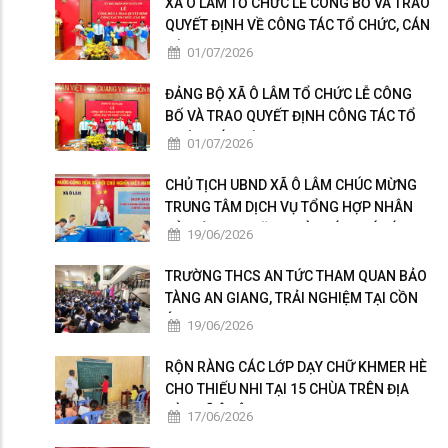
XÃ Ô LÂM TỔ CHỨC LỄ CÔNG BỐ VÀ TRAO
QUYẾT ĐỊNH VỀ CÔNG TÁC TỔ CHỨC, CÁN
BỘ
01/07/2026
ĐẢNG BỘ XÃ Ô LÂM TỔ CHỨC LỄ CÔNG
BỐ VÀ TRAO QUYẾT ĐỊNH CÔNG TÁC TỔ
CHỨC, CÁN BỘ
01/07/2026
CHỦ TỊCH UBND XÃ Ô LÂM CHÚC MỪNG
TRUNG TÂM DỊCH VỤ TỔNG HỢP NHÂN
KỶ NIỆM 101 NĂM NGÀY BÁO CHÍ CÁCH
19/06/2026
MẠNG VIỆT NAM
TRƯỜNG THCS AN TỨC THAM QUAN BẢO
TÀNG AN GIANG, TRẢI NGHIỆM TẠI CỒN
ÉN
19/06/2026
RỘN RÀNG CÁC LỚP DẠY CHỮ KHMER HÈ
CHO THIẾU NHI TẠI 15 CHÙA TRÊN ĐỊA
BÀN XÃ Ô LÂM
17/06/2026