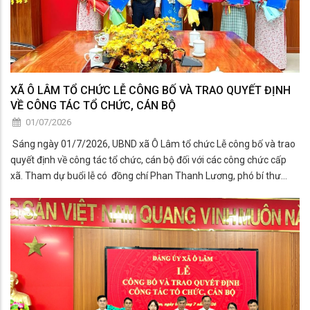
XÃ Ô LÂM TỔ CHỨC LỄ CÔNG BỐ VÀ TRAO QUYẾT ĐỊNH
VỀ CÔNG TÁC TỔ CHỨC, CÁN BỘ
01/07/2026
Sáng ngày 01/7/2026, UBND xã Ô Lâm tổ chức Lễ công bố và trao
quyết định về công tác tổ chức, cán bộ đối với các công chức cấp
xã. Tham dự buổi lễ có đồng chí Phan Thanh Lương, phó bí thư
Đảng ủy - Chủ tịch UBND xã.