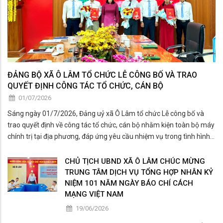
ĐẢNG BỘ XÃ Ô LÂM TỔ CHỨC LỄ CÔNG BỐ VÀ TRAO
QUYẾT ĐỊNH CÔNG TÁC TỔ CHỨC, CÁN BỘ
01/07/2026
Sáng ngày 01/7/2026, Đảng uỷ xã Ô Lâm tổ chức Lễ công bố và
trao quyết định về công tác tổ chức, cán bộ nhằm kiện toàn bộ máy
chính trị tại địa phương, đáp ứng yêu cầu nhiệm vụ trong tình hình
mới.
CHỦ TỊCH UBND XÃ Ô LÂM CHÚC MỪNG
TRUNG TÂM DỊCH VỤ TỔNG HỢP NHÂN KỶ
NIỆM 101 NĂM NGÀY BÁO CHÍ CÁCH
MẠNG VIỆT NAM
19/06/2026