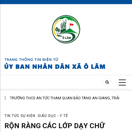
Skip
to
main
content
ÁC
TRƯỜNG THCS AN TỨC THAM QUAN BẢO TÀNG AN GIANG, TRẢI
NGHIỆM TẠI CỒN ÉN
TIN TỨC SỰ KIỆN
GIÁO DỤC - Y TẾ
RỘN RÀNG CÁC LỚP DẠY CHỮ