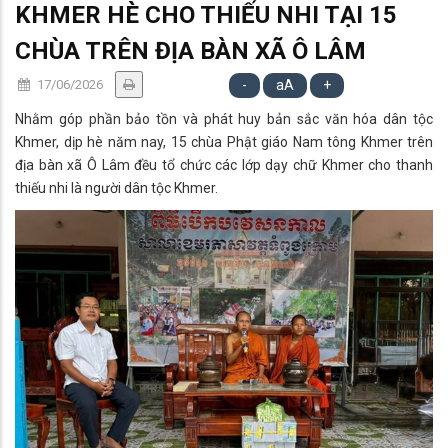
KHMER HÈ CHO THIẾU NHI TẠI 15
CHÙA TRÊN ĐỊA BÀN XÃ Ô LÂM
17/06/2026
-
aA
+
Nhằm góp phần bảo tồn và phát huy bản sắc văn hóa dân tộc
Khmer, dịp hè năm nay, 15 chùa Phật giáo Nam tông Khmer trên
địa bàn xã Ô Lâm đều tổ chức các lớp dạy chữ Khmer cho thanh
thiếu nhi là người dân tộc Khmer.