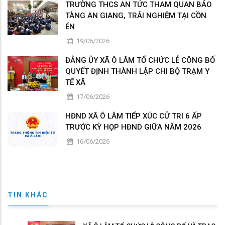
TRƯỜNG THCS AN TỨC THAM QUAN BẢO
TÀNG AN GIANG, TRẢI NGHIỆM TẠI CỒN
ÉN
19/06/2026
ĐẢNG ỦY XÃ Ô LÂM TỔ CHỨC LỄ CÔNG BỐ
QUYẾT ĐỊNH THÀNH LẬP CHI BỘ TRẠM Y
TẾ XÃ
17/06/2026
HĐND XÃ Ô LÂM TIẾP XÚC CỬ TRI 6 ẤP
TRƯỚC KỲ HỌP HĐND GIỮA NĂM 2026
16/06/2026
TIN KHÁC