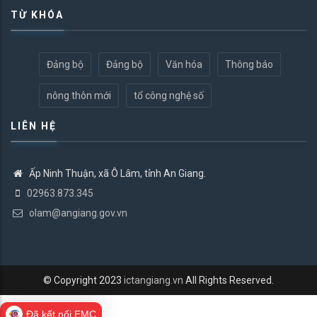
TỪ KHÓA
Đảng bộ
Đảng bộ
Văn hóa
Thông báo
nông thôn mới
tổ công nghệ số
LIÊN HỆ
Ấp Ninh Thuận, xã Ô Lâm, tỉnh An Giang.
02963.873.345
olam@angiang.gov.vn
© Copyright 2023
ictangiang.vn
All Rights Reserved.
Đã kết nối EMC