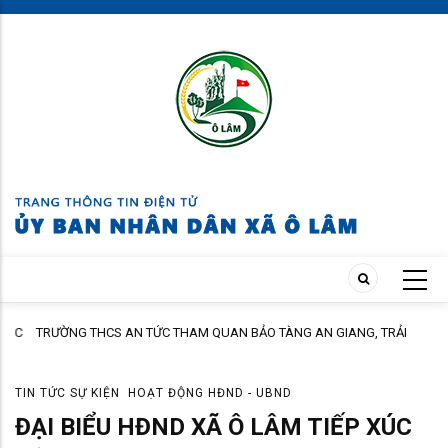
Skip
to
main
content
ÁC
TRƯỜNG THCS AN TỨC THAM QUAN BẢO TÀNG AN GIANG, TRẢI
NGHIỆM TẠI CỒN ÉN
TIN TỨC SỰ KIỆN
HOẠT ĐỘNG HĐND - UBND
ĐẠI BIỂU HĐND XÃ Ô LÂM TIẾP XÚC