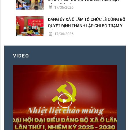
BÀN XÃ Ô LÂM
17/06/2026
ĐẢNG ỦY XÃ Ô LÂM TỔ CHỨC LỄ CÔNG BỐ
QUYẾT ĐỊNH THÀNH LẬP CHI BỘ TRẠM Y
TẾ XÃ
17/06/2026
VIDEO