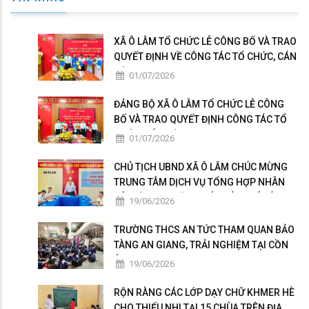
XÃ Ô LÂM TỔ CHỨC LỄ CÔNG BỐ VÀ TRAO
QUYẾT ĐỊNH VỀ CÔNG TÁC TỔ CHỨC, CÁN
BỘ
01/07/2026
ĐẢNG BỘ XÃ Ô LÂM TỔ CHỨC LỄ CÔNG
BỐ VÀ TRAO QUYẾT ĐỊNH CÔNG TÁC TỔ
CHỨC, CÁN BỘ
01/07/2026
CHỦ TỊCH UBND XÃ Ô LÂM CHÚC MỪNG
TRUNG TÂM DỊCH VỤ TỔNG HỢP NHÂN
KỶ NIỆM 101 NĂM NGÀY BÁO CHÍ CÁCH
19/06/2026
MẠNG VIỆT NAM
TRƯỜNG THCS AN TỨC THAM QUAN BẢO
TÀNG AN GIANG, TRẢI NGHIỆM TẠI CỒN
ÉN
19/06/2026
RỘN RÀNG CÁC LỚP DẠY CHỮ KHMER HÈ
CHO THIẾU NHI TẠI 15 CHÙA TRÊN ĐỊA