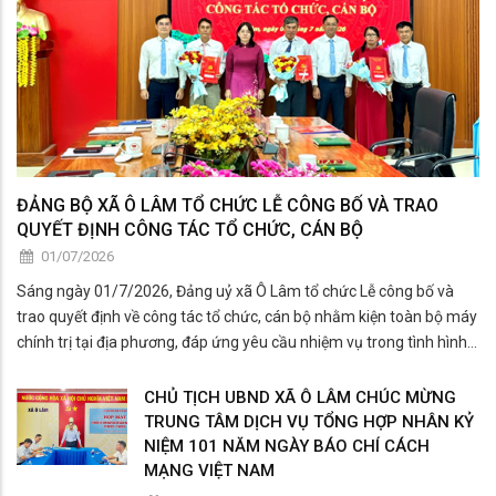
ĐẢNG BỘ XÃ Ô LÂM TỔ CHỨC LỄ CÔNG BỐ VÀ TRAO
QUYẾT ĐỊNH CÔNG TÁC TỔ CHỨC, CÁN BỘ
01/07/2026
Sáng ngày 01/7/2026, Đảng uỷ xã Ô Lâm tổ chức Lễ công bố và
trao quyết định về công tác tổ chức, cán bộ nhằm kiện toàn bộ máy
chính trị tại địa phương, đáp ứng yêu cầu nhiệm vụ trong tình hình
mới.
CHỦ TỊCH UBND XÃ Ô LÂM CHÚC MỪNG
TRUNG TÂM DỊCH VỤ TỔNG HỢP NHÂN KỶ
NIỆM 101 NĂM NGÀY BÁO CHÍ CÁCH
MẠNG VIỆT NAM