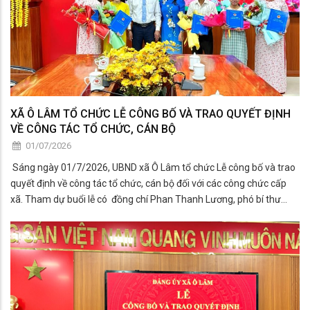
XÃ Ô LÂM TỔ CHỨC LỄ CÔNG BỐ VÀ TRAO QUYẾT ĐỊNH
VỀ CÔNG TÁC TỔ CHỨC, CÁN BỘ
01/07/2026
Sáng ngày 01/7/2026, UBND xã Ô Lâm tổ chức Lễ công bố và trao
quyết định về công tác tổ chức, cán bộ đối với các công chức cấp
xã. Tham dự buổi lễ có đồng chí Phan Thanh Lương, phó bí thư
Đảng ủy - Chủ tịch UBND xã.