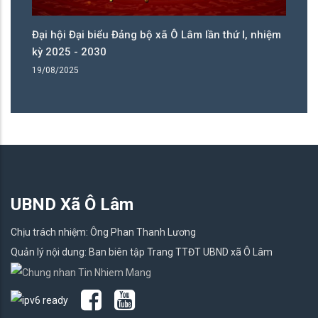
ệm
Đại hội Đại biểu Đảng bộ xã Ô Lâm lần thứ I, nhiệm
Đạ
kỳ 2025 - 2030
kỳ
19/08/2025
19
UBND Xã Ô Lâm
Chịu trách nhiệm: Ông Phan Thanh Lương
Quản lý nội dung: Ban biên tập Trang TTĐT UBND xã Ô Lâm