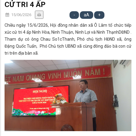
CỬ TRI 4 ẤP
15/06/2026
-
aA
+
Chiều ngày 15/6/2026, Hội đồng nhân dân xã Ô Lâm tổ chức tiếp
xúc cử tri 4 ấp Ninh Hòa, Ninh Thuận, Ninh Lợi và Ninh ThạnhDĐND .
Tham dự có ông Chau So1cThanh, Phó chủ tịch HĐND xã, ông
Đặng Quốc Tuấn, Phó Chủ tịch UBND xã cùng đông đảo bà con cử
tri trên địa bàn xã.