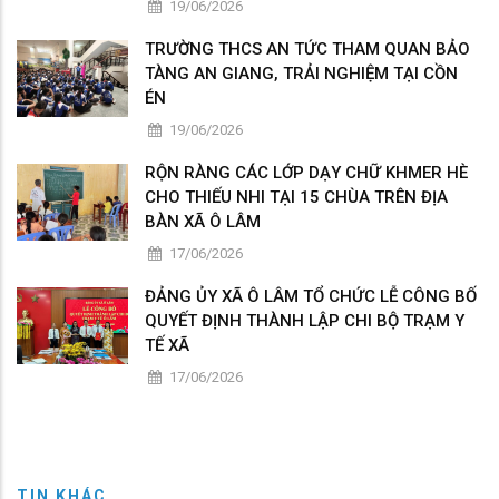
19/06/2026
TRƯỜNG THCS AN TỨC THAM QUAN BẢO
TÀNG AN GIANG, TRẢI NGHIỆM TẠI CỒN
ÉN
19/06/2026
RỘN RÀNG CÁC LỚP DẠY CHỮ KHMER HÈ
CHO THIẾU NHI TẠI 15 CHÙA TRÊN ĐỊA
BÀN XÃ Ô LÂM
17/06/2026
ĐẢNG ỦY XÃ Ô LÂM TỔ CHỨC LỄ CÔNG BỐ
QUYẾT ĐỊNH THÀNH LẬP CHI BỘ TRẠM Y
TẾ XÃ
17/06/2026
TIN KHÁC