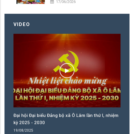
TẾ XÃ
17/06/2026
VIDEO
ệm
Đại hội Đại biểu Đảng bộ xã Ô Lâm lần thứ I, nhiệm
Đạ
kỳ 2025 - 2030
kỳ
19/08/2025
19