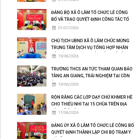
ĐẢNG BỘ XÃ Ô LÂM TỔ CHỨC LỄ CÔNG
BỐ VÀ TRAO QUYẾT ĐỊNH CÔNG TÁC TỔ
CHỨC, CÁN BỘ
01/07/2026
CHỦ TỊCH UBND XÃ Ô LÂM CHÚC MỪNG
TRUNG TÂM DỊCH VỤ TỔNG HỢP NHÂN
KỶ NIỆM 101 NĂM NGÀY BÁO CHÍ CÁCH
19/06/2026
MẠNG VIỆT NAM
TRƯỜNG THCS AN TỨC THAM QUAN BẢO
TÀNG AN GIANG, TRẢI NGHIỆM TẠI CỒN
ÉN
19/06/2026
RỘN RÀNG CÁC LỚP DẠY CHỮ KHMER HÈ
CHO THIẾU NHI TẠI 15 CHÙA TRÊN ĐỊA
BÀN XÃ Ô LÂM
17/06/2026
ĐẢNG ỦY XÃ Ô LÂM TỔ CHỨC LỄ CÔNG BỐ
QUYẾT ĐỊNH THÀNH LẬP CHI BỘ TRẠM Y