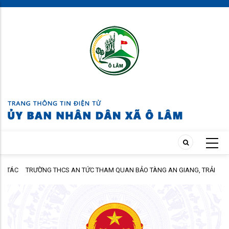
Skip
to
main
content
TÁC
TRƯỜNG THCS AN TỨC THAM QUAN BẢO TÀNG AN GIANG, TRẢI
NGHIỆM TẠI CỒN ÉN