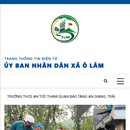
Skip
to
main
content
ÁC
TRƯỜNG THCS AN TỨC THAM QUAN BẢO TÀNG AN GIANG, TRẢI
NGHIỆM TẠI CỒN ÉN