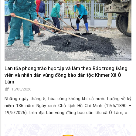
Lan tỏa phong trào học tập và làm theo Bác trong Đảng
viên và nhân dân vùng đồng bào dân tộc Khmer Xã Ô
Lâm
15/05/2026
Những ngày tháng 5, hòa cùng không khí cả nước hướng về kỷ
niệm 136 năm Ngày sinh Chủ tịch Hồ Chí Minh (19/5/1890 –
19/5/2026), trên địa bàn vùng đồng bào dân tộc xã Ô Lâm, các
phong trào học tập và làm theo tư tưởng, đạo đức, phong cách Hồ
Chí Minh tiếp tục lan tỏa sâu rộng bằng nhiều việc làm cụ thể, thiết
thực. Từ cán bộ, đảng viên đến đoàn viên, hội viên và Nhân dân đều