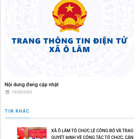
nỗ lực thi đua lao động, sản xuất, chung tay xây dựng quê hương
ngày càng phát triển.
Nội dung đang cập nhật
19/05/2023
TIN KHÁC
XÃ Ô LÂM TỔ CHỨC LỄ CÔNG BỐ VÀ TRAO
QUYẾT ĐỊNH VỀ CÔNG TÁC TỔ CHỨC, CÁN