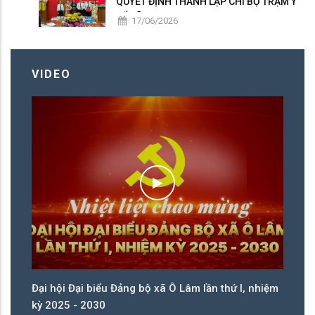
QUYẾT ĐỊNH THÀNH LẬP CHI BỘ TRẠM Y
TẾ XÃ
17/06/2026
VIDEO
ệm
Đại hội Đại biểu Đảng bộ xã Ô Lâm lần thứ I, nhiệm
Đạ
kỳ 2025 - 2030
kỳ