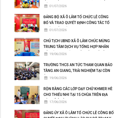
BỘ
01/07/2026
ĐẢNG BỘ XÃ Ô LÂM TỔ CHỨC LỄ CÔNG
BỐ VÀ TRAO QUYẾT ĐỊNH CÔNG TÁC TỔ
CHỨC, CÁN BỘ
01/07/2026
CHỦ TỊCH UBND XÃ Ô LÂM CHÚC MỪNG
TRUNG TÂM DỊCH VỤ TỔNG HỢP NHÂN
KỶ NIỆM 101 NĂM NGÀY BÁO CHÍ CÁCH
19/06/2026
MẠNG VIỆT NAM
TRƯỜNG THCS AN TỨC THAM QUAN BẢO
TÀNG AN GIANG, TRẢI NGHIỆM TẠI CỒN
ÉN
19/06/2026
RỘN RÀNG CÁC LỚP DẠY CHỮ KHMER HÈ
CHO THIẾU NHI TẠI 15 CHÙA TRÊN ĐỊA
BÀN XÃ Ô LÂM
17/06/2026
ĐẢNG ỦY XÃ Ô LÂM TỔ CHỨC LỄ CÔNG BỐ