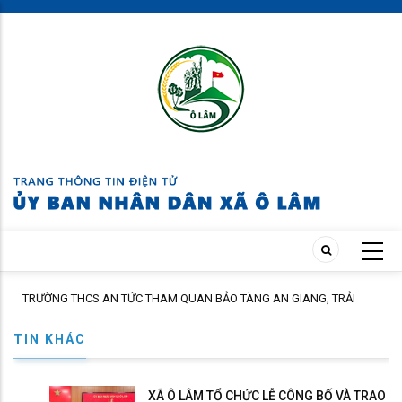
Skip
to
main
content
ÁC
TRƯỜNG THCS AN TỨC THAM QUAN BẢO TÀNG AN GIANG, TRẢI
NGHIỆM TẠI CỒN ÉN
TIN KHÁC
XÃ Ô LÂM TỔ CHỨC LỄ CÔNG BỐ VÀ TRAO