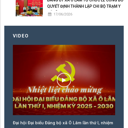
QUYẾT ĐỊNH THÀNH LẬP CHI BỘ TRẠM Y
TẾ XÃ
17/06/2026
VIDEO
ệm
Đại hội Đại biểu Đảng bộ xã Ô Lâm lần thứ I, nhiệm
Đạ