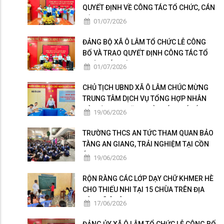
QUYẾT ĐỊNH VỀ CÔNG TÁC TỔ CHỨC, CÁN
BỘ
01/07/2026
ĐẢNG BỘ XÃ Ô LÂM TỔ CHỨC LỄ CÔNG
BỐ VÀ TRAO QUYẾT ĐỊNH CÔNG TÁC TỔ
CHỨC, CÁN BỘ
01/07/2026
CHỦ TỊCH UBND XÃ Ô LÂM CHÚC MỪNG
TRUNG TÂM DỊCH VỤ TỔNG HỢP NHÂN
KỶ NIỆM 101 NĂM NGÀY BÁO CHÍ CÁCH
19/06/2026
MẠNG VIỆT NAM
TRƯỜNG THCS AN TỨC THAM QUAN BẢO
TÀNG AN GIANG, TRẢI NGHIỆM TẠI CỒN
ÉN
19/06/2026
RỘN RÀNG CÁC LỚP DẠY CHỮ KHMER HÈ
CHO THIẾU NHI TẠI 15 CHÙA TRÊN ĐỊA
BÀN XÃ Ô LÂM
17/06/2026
ĐẢNG ỦY XÃ Ô LÂM TỔ CHỨC LỄ CÔNG BỐ