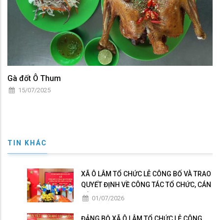
Gà đốt Ô Thum
15/07/2025
TIN KHÁC
XÃ Ô LÂM TỔ CHỨC LỄ CÔNG BỐ VÀ TRAO
QUYẾT ĐỊNH VỀ CÔNG TÁC TỔ CHỨC, CÁN
BỘ
01/07/2026
ĐẢNG BỘ XÃ Ô LÂM TỔ CHỨC LỄ CÔNG