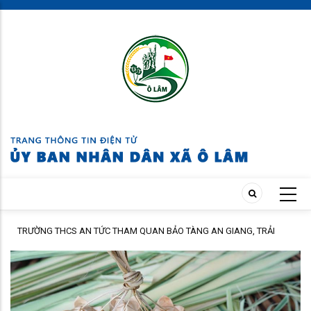
Skip
to
main
content
ÁC
TRƯỜNG THCS AN TỨC THAM QUAN BẢO TÀNG AN GIANG, TRẢI
NGHIỆM TẠI CỒN ÉN