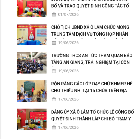
BỐ VÀ TRAO QUYẾT ĐỊNH CÔNG TÁC TỔ
CHỨC, CÁN BỘ
01/07/2026
CHỦ TỊCH UBND XÃ Ô LÂM CHÚC MỪNG
TRUNG TÂM DỊCH VỤ TỔNG HỢP NHÂN
KỶ NIỆM 101 NĂM NGÀY BÁO CHÍ CÁCH
19/06/2026
MẠNG VIỆT NAM
TRƯỜNG THCS AN TỨC THAM QUAN BẢO
TÀNG AN GIANG, TRẢI NGHIỆM TẠI CỒN
ÉN
19/06/2026
RỘN RÀNG CÁC LỚP DẠY CHỮ KHMER HÈ
CHO THIẾU NHI TẠI 15 CHÙA TRÊN ĐỊA
BÀN XÃ Ô LÂM
17/06/2026
ĐẢNG ỦY XÃ Ô LÂM TỔ CHỨC LỄ CÔNG BỐ
QUYẾT ĐỊNH THÀNH LẬP CHI BỘ TRẠM Y
TẾ XÃ
17/06/2026