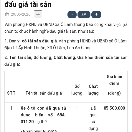
đấu giá tài sản
29/05/2026
-
aA
+
Văn phòng HĐND và UBND xã Ô Lâm thông báo công khai việc lựa
chọn tổ chức hành nghề đấu giá tài sản, như sau:
1. Đơn vị có tài sản đấu giá
: Văn phòng HĐND và UBND xã Ô Lâm,
Địa chỉ: Ấp Ninh Thuận, Xã Ô Lâm, tỉnh An Giang.
2. Tên tài sản, Số lượng, Chất lượng
,
Giá khởi điểm của tài sản
đấu giá:
Giá khởi
điểm
Số
Chất
STT
Tên tài sản đấu giá
lượng
lượng
(đồng)
1
Xe ô tô con đã qua sử
1
Đã
85.500.000
dụng biển số 68A-
qua
011.20
, cụ thể:
sử
dụng
- Nhãn hiệu: NISSAN