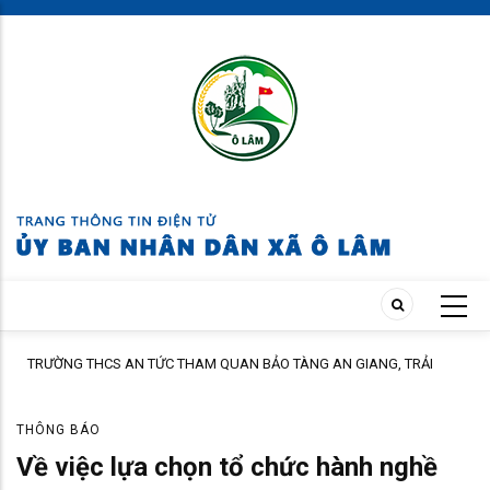
Skip
to
main
content
C
TRƯỜNG THCS AN TỨC THAM QUAN BẢO TÀNG AN GIANG, TRẢI
Đ
NGHIỆM TẠI CỒN ÉN
C
THÔNG BÁO
Về việc lựa chọn tổ chức hành nghề