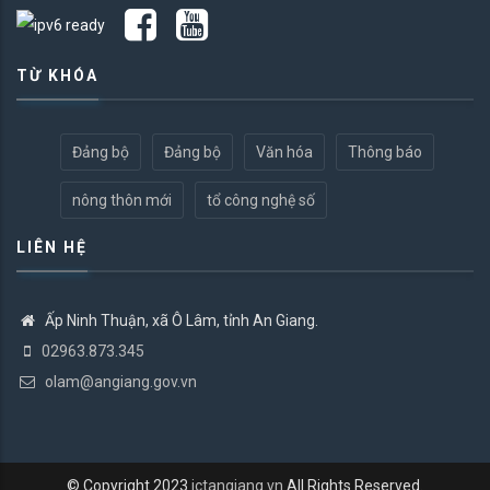
TỪ KHÓA
Đảng bộ
Đảng bộ
Văn hóa
Thông báo
nông thôn mới
tổ công nghệ số
LIÊN HỆ
Ấp Ninh Thuận, xã Ô Lâm, tỉnh An Giang.
02963.873.345
olam@angiang.gov.vn
© Copyright 2023
ictangiang.vn
All Rights Reserved.