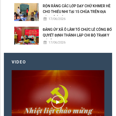
RỘN RÀNG CÁC LỚP DẠY CHỮ KHMER HÈ
CHO THIẾU NHI TẠI 15 CHÙA TRÊN ĐỊA
BÀN XÃ Ô LÂM
17/06/2026
ĐẢNG ỦY XÃ Ô LÂM TỔ CHỨC LỄ CÔNG BỐ
QUYẾT ĐỊNH THÀNH LẬP CHI BỘ TRẠM Y
TẾ XÃ
17/06/2026
VIDEO