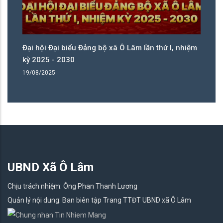
m
Đại hội Đại biểu Đảng bộ xã Ô Lâm lần thứ I, nhiệm
Đạ
kỳ 2025 - 2030
kỳ
19/08/2025
19
UBND Xã Ô Lâm
Chịu trách nhiệm: Ông Phan Thanh Lương
Quản lý nội dung: Ban biên tập Trang TTĐT UBND xã Ô Lâm