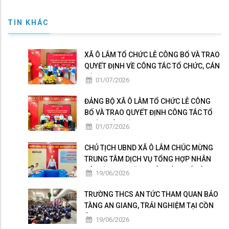
TIN KHÁC
XÃ Ô LÂM TỔ CHỨC LỄ CÔNG BỐ VÀ TRAO
QUYẾT ĐỊNH VỀ CÔNG TÁC TỔ CHỨC, CÁN
BỘ
01/07/2026
ĐẢNG BỘ XÃ Ô LÂM TỔ CHỨC LỄ CÔNG
BỐ VÀ TRAO QUYẾT ĐỊNH CÔNG TÁC TỔ
CHỨC, CÁN BỘ
01/07/2026
CHỦ TỊCH UBND XÃ Ô LÂM CHÚC MỪNG
TRUNG TÂM DỊCH VỤ TỔNG HỢP NHÂN
KỶ NIỆM 101 NĂM NGÀY BÁO CHÍ CÁCH
19/06/2026
MẠNG VIỆT NAM
TRƯỜNG THCS AN TỨC THAM QUAN BẢO
TÀNG AN GIANG, TRẢI NGHIỆM TẠI CỒN
ÉN
19/06/2026