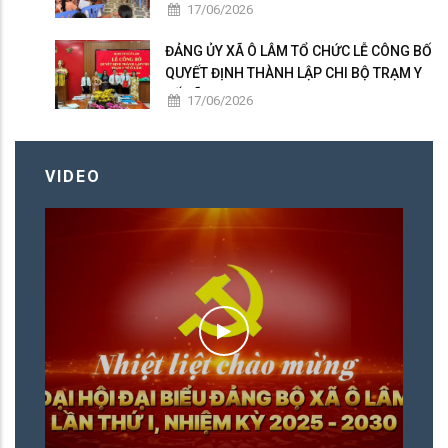
BÀN XÃ Ô LÂM
17/06/2026
ĐẢNG ỦY XÃ Ô LÂM TỔ CHỨC LỄ CÔNG BỐ
QUYẾT ĐỊNH THÀNH LẬP CHI BỘ TRẠM Y
TẾ XÃ
17/06/2026
VIDEO