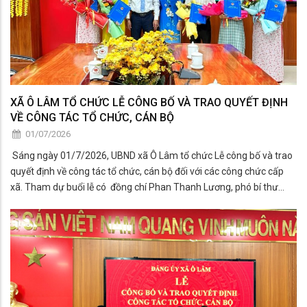
XÃ Ô LÂM TỔ CHỨC LỄ CÔNG BỐ VÀ TRAO QUYẾT ĐỊNH
VỀ CÔNG TÁC TỔ CHỨC, CÁN BỘ
01/07/2026
Sáng ngày 01/7/2026, UBND xã Ô Lâm tổ chức Lễ công bố và trao
quyết định về công tác tổ chức, cán bộ đối với các công chức cấp
xã. Tham dự buổi lễ có đồng chí Phan Thanh Lương, phó bí thư
Đảng ủy - Chủ tịch UBND xã.