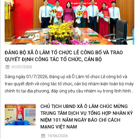
ĐẢNG BỘ XÃ Ô LÂM TỔ CHỨC LỄ CÔNG BỐ VÀ TRAO
QUYẾT ĐỊNH CÔNG TÁC TỔ CHỨC, CÁN BỘ
01/07/2026
Sáng ngày 01/7/2026, Đảng uỷ xã Ô Lâm tổ chức Lễ công bố và
trao quyết định về công tác tổ chức, cán bộ nhằm kiện toàn bộ máy
chính trị tại địa phương, đáp ứng yêu cầu nhiệm vụ trong tình hình
mới.
CHỦ TỊCH UBND XÃ Ô LÂM CHÚC MỪNG
TRUNG TÂM DỊCH VỤ TỔNG HỢP NHÂN KỶ
NIỆM 101 NĂM NGÀY BÁO CHÍ CÁCH
MẠNG VIỆT NAM
19/06/2026