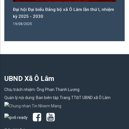
ệm
Đại hội Đại biểu Đảng bộ xã Ô Lâm lần thứ I, nhiệm
Đạ
kỳ 2025 - 2030
kỳ
19/08/2025
19
UBND Xã Ô Lâm
Chịu trách nhiệm: Ông Phan Thanh Lương
Quản lý nội dung: Ban biên tập Trang TTĐT UBND xã Ô Lâm