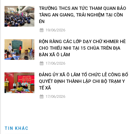
TRƯỜNG THCS AN TỨC THAM QUAN BẢO
TÀNG AN GIANG, TRẢI NGHIỆM TẠI CỒN
ÉN
19/06/2026
RỘN RÀNG CÁC LỚP DẠY CHỮ KHMER HÈ
CHO THIẾU NHI TẠI 15 CHÙA TRÊN ĐỊA
BÀN XÃ Ô LÂM
17/06/2026
ĐẢNG ỦY XÃ Ô LÂM TỔ CHỨC LỄ CÔNG BỐ
QUYẾT ĐỊNH THÀNH LẬP CHI BỘ TRẠM Y
TẾ XÃ
17/06/2026
TIN KHÁC