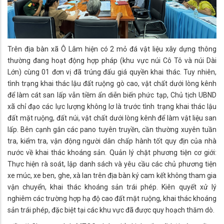
Trên địa bàn xã Ô Lâm hiện có 2 mỏ đá vật liệu xây dựng thông
thường đang hoạt động hợp pháp (khu vực núi Cô Tô và núi Dài
Lớn) cùng 01 đơn vị đã trúng đấu giá quyền khai thác. Tuy nhiên,
tình trạng khai thác lậu đất ruộng gò cao, vật chất dưới lòng kênh
để làm cát san lấp vẫn tiềm ẩn diễn biến phức tạp, Chủ tịch UBND
xã chỉ đạo các lực lượng không lơ là trước tình trạng khai thác lậu
đất mặt ruộng, đất núi, vật chất dưới lòng kênh để làm vật liệu san
lấp. Bên cạnh gắn các pano tuyên truyền, cần thường xuyên tuần
tra, kiểm tra, vận động người dân chấp hành tốt quy địn của nhà
nước về khai thác khoáng sản. Quản lý chặt phương tiện cơ giới:
Thực hiện rà soát, lập danh sách và yêu cầu các chủ phương tiện
xe múc, xe ben, ghe, xà lan trên địa bàn ký cam kết không tham gia
vận chuyển, khai thác khoáng sản trái phép. Kiên quyết xử lý
nghiêm các trường hợp hạ độ cao đất mặt ruộng, khai thác khoáng
sản trái phép, đặc biệt tại các khu vực đã được quy hoạch thăm dò.