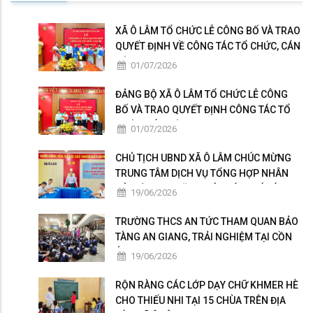
XÃ Ô LÂM TỔ CHỨC LỄ CÔNG BỐ VÀ TRAO
QUYẾT ĐỊNH VỀ CÔNG TÁC TỔ CHỨC, CÁN
BỘ
01/07/2026
ĐẢNG BỘ XÃ Ô LÂM TỔ CHỨC LỄ CÔNG
BỐ VÀ TRAO QUYẾT ĐỊNH CÔNG TÁC TỔ
CHỨC, CÁN BỘ
01/07/2026
CHỦ TỊCH UBND XÃ Ô LÂM CHÚC MỪNG
TRUNG TÂM DỊCH VỤ TỔNG HỢP NHÂN
KỶ NIỆM 101 NĂM NGÀY BÁO CHÍ CÁCH
19/06/2026
MẠNG VIỆT NAM
TRƯỜNG THCS AN TỨC THAM QUAN BẢO
TÀNG AN GIANG, TRẢI NGHIỆM TẠI CỒN
ÉN
19/06/2026
RỘN RÀNG CÁC LỚP DẠY CHỮ KHMER HÈ
CHO THIẾU NHI TẠI 15 CHÙA TRÊN ĐỊA