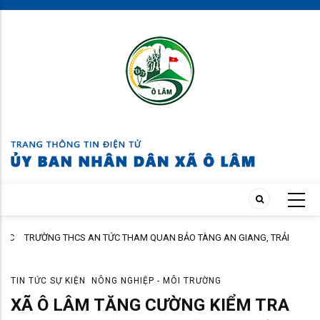
Skip
to
main
content
ÁC
TRƯỜNG THCS AN TỨC THAM QUAN BẢO TÀNG AN GIANG, TRẢI
NGHIỆM TẠI CỒN ÉN
TIN TỨC SỰ KIỆN
NÔNG NGHIỆP - MÔI TRƯỜNG
XÃ Ô LÂM TĂNG CƯỜNG KIỂM TRA