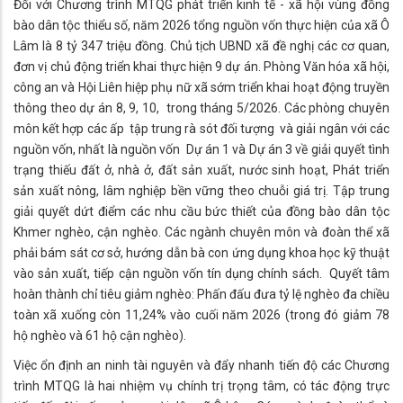
Đối với Chương trình MTQG phát triển kinh tế - xã hội vùng đồng
bào dân tộc thiểu số, năm 2026 tổng nguồn vốn thực hiện của xã Ô
Lâm là 8 tỷ 347 triệu đồng. Chủ tịch UBND xã đề nghị các cơ quan,
đơn vị chủ động triển khai thực hiện 9 dự án. Phòng Văn hóa xã hội,
công an và Hội Liên hiệp phụ nữ xã sớm triển khai hoạt động truyền
thông theo dự án 8, 9, 10, trong tháng 5/2026. Các phòng chuyên
môn kết hợp các ấp tập trung rà sót đối tượng và giải ngân với các
nguồn vốn, nhất là nguồn vốn Dự án 1 và Dự án 3 về giải quyết tình
trạng thiếu đất ở, nhà ở, đất sản xuất, nước sinh hoạt, Phát triển
sản xuất nông, lâm nghiệp bền vững theo chuỗi giá trị. Tập trung
giải quyết dứt điểm các nhu cầu bức thiết của đồng bào dân tộc
Khmer nghèo, cận nghèo. Các ngành chuyên môn và đoàn thể xã
phải bám sát cơ sở, hướng dẫn bà con ứng dụng khoa học kỹ thuật
vào sản xuất, tiếp cận nguồn vốn tín dụng chính sách. Quyết tâm
hoàn thành chỉ tiêu giảm nghèo: Phấn đấu đưa tỷ lệ nghèo đa chiều
toàn xã xuống còn 11,24% vào cuối năm 2026 (trong đó giảm 78
hộ nghèo và 61 hộ cận nghèo).
Việc ổn định an ninh tài nguyên và đẩy nhanh tiến độ các Chương
trình MTQG là hai nhiệm vụ chính trị trọng tâm, có tác động trực