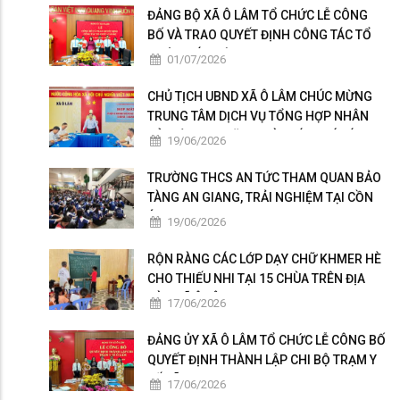
ĐẢNG BỘ XÃ Ô LÂM TỔ CHỨC LỄ CÔNG
BỐ VÀ TRAO QUYẾT ĐỊNH CÔNG TÁC TỔ
CHỨC, CÁN BỘ
01/07/2026
CHỦ TỊCH UBND XÃ Ô LÂM CHÚC MỪNG
TRUNG TÂM DỊCH VỤ TỔNG HỢP NHÂN
KỶ NIỆM 101 NĂM NGÀY BÁO CHÍ CÁCH
19/06/2026
MẠNG VIỆT NAM
TRƯỜNG THCS AN TỨC THAM QUAN BẢO
TÀNG AN GIANG, TRẢI NGHIỆM TẠI CỒN
ÉN
19/06/2026
RỘN RÀNG CÁC LỚP DẠY CHỮ KHMER HÈ
CHO THIẾU NHI TẠI 15 CHÙA TRÊN ĐỊA
BÀN XÃ Ô LÂM
17/06/2026
ĐẢNG ỦY XÃ Ô LÂM TỔ CHỨC LỄ CÔNG BỐ
QUYẾT ĐỊNH THÀNH LẬP CHI BỘ TRẠM Y
TẾ XÃ
17/06/2026