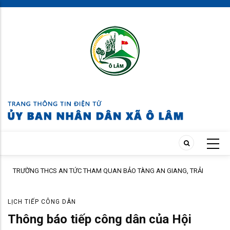
Skip
to
main
content
ÁC
TRƯỜNG THCS AN TỨC THAM QUAN BẢO TÀNG AN GIANG, TRẢI
NGHIỆM TẠI CỒN ÉN
LỊCH TIẾP CÔNG DÂN
Thông báo tiếp công dân của Hội