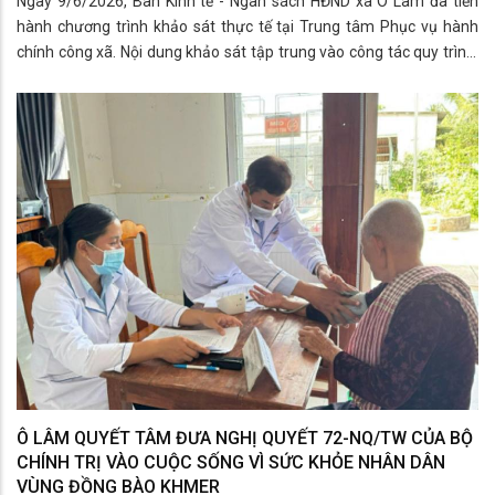
Ngày 9/6/2026, Ban Kinh tế - Ngân sách HĐND xã Ô Lâm đã tiến
hành chương trình khảo sát thực tế tại Trung tâm Phục vụ hành
chính công xã. Nội dung khảo sát tập trung vào công tác quy trình,
thủ tục thực hiện dịch vụ công trực tuyến đối với việc cấp Giấy
chứng nhận quyền sử dụng đất lần đầu trên địa bàn xã.
Ô LÂM QUYẾT TÂM ĐƯA NGHỊ QUYẾT 72-NQ/TW CỦA BỘ
CHÍNH TRỊ VÀO CUỘC SỐNG VÌ SỨC KHỎE NHÂN DÂN
VÙNG ĐỒNG BÀO KHMER