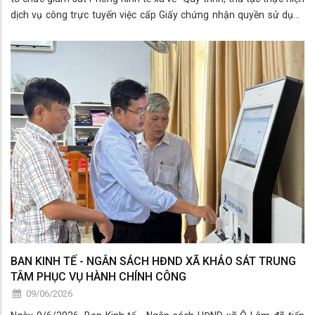
dịch vụ công trực tuyến việc cấp Giấy chứng nhận quyền sử dụng
đất lần đầu trên địa bàn xã Ô Lâm" giai đoạn từ ngày 01/07/2025
đến ngày 01/06/2026. Tham dự cùng đoàn có ông Chau Sóc
Thanh, Phó Chủ tich HĐND; ông Đặng Quốc Tuấn, Phó Chủ tịch
UBND xã.
BAN KINH TẾ - NGÂN SÁCH HĐND XÃ KHẢO SÁT TRUNG
TÂM PHỤC VỤ HÀNH CHÍNH CÔNG
09/06/2026