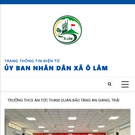
Skip
to
main
content
HCS AN TỨC THAM QUAN BẢO TÀNG AN GIANG, TRẢI
XÃ Ô LÂM TỔ 
ẠI CỒN ÉN
TỔ CHỨC, CÁN