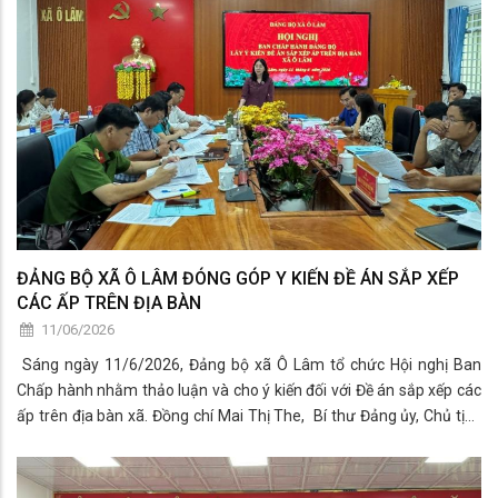
ĐẢNG BỘ XÃ Ô LÂM ĐÓNG GÓP Y KIẾN ĐỀ ÁN SẮP XẾP
CÁC ẤP TRÊN ĐỊA BÀN
11/06/2026
Sáng ngày 11/6/2026, Đảng bộ xã Ô Lâm tổ chức Hội nghị Ban
Chấp hành nhằm thảo luận và cho ý kiến đối với Đề án sắp xếp các
ấp trên địa bàn xã. Đồng chí Mai Thị The, Bí thư Đảng ủy, Chủ tịch
HĐND xã chủ trì hội nghị.