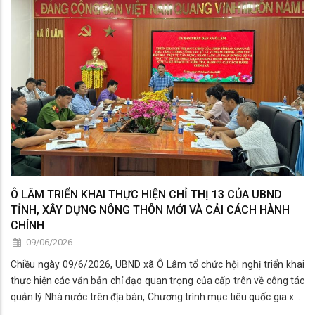
Ô LÂM TRIỂN KHAI THỰC HIỆN CHỈ THỊ 13 CỦA UBND
TỈNH, XÂY DỰNG NÔNG THÔN MỚI VÀ CẢI CÁCH HÀNH
CHÍNH
09/06/2026
Chiều ngày 09/6/2026, UBND xã Ô Lâm tổ chức hội nghị triển khai
thực hiện các văn bản chỉ đạo quan trọng của cấp trên về công tác
quản lý Nhà nước trên địa bàn, Chương trình mục tiêu quốc gia xây
dựng Nông thôn mới và Kế hoạch tự kiểm tra, đánh giá cải cách