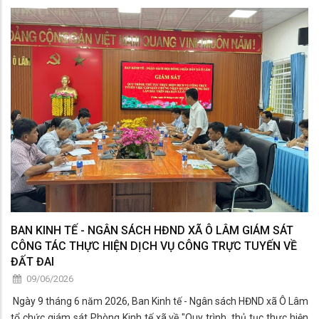
hành chính xã. Tham dự hội nghị có đồng chí Tiêu Đình Hiếu Nhân
Trung - Phó bí thư thường trực Đảng ủy; ông Chau Sóc Thanh - Phó
Chủ tịch HĐND xã; ông Đặng Quốc Tuấn - Phó Chủ tịch UBND xã.
BAN KINH TẾ - NGÂN SÁCH HĐND XÃ Ô LÂM GIÁM SÁT
CÔNG TÁC THỰC HIỆN DỊCH VỤ CÔNG TRỰC TUYẾN VỀ
ĐẤT ĐAI
09/06/2026
Ngày 9 tháng 6 năm 2026, Ban Kinh tế - Ngân sách HĐND xã Ô Lâm
tổ chức giám sát Phòng Kinh tế xã về "Quy trình, thủ tục thực hiện