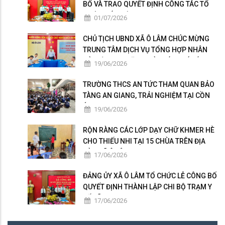
BỐ VÀ TRAO QUYẾT ĐỊNH CÔNG TÁC TỔ
CHỨC, CÁN BỘ
01/07/2026
CHỦ TỊCH UBND XÃ Ô LÂM CHÚC MỪNG
TRUNG TÂM DỊCH VỤ TỔNG HỢP NHÂN
KỶ NIỆM 101 NĂM NGÀY BÁO CHÍ CÁCH
19/06/2026
MẠNG VIỆT NAM
TRƯỜNG THCS AN TỨC THAM QUAN BẢO
TÀNG AN GIANG, TRẢI NGHIỆM TẠI CỒN
ÉN
19/06/2026
RỘN RÀNG CÁC LỚP DẠY CHỮ KHMER HÈ
CHO THIẾU NHI TẠI 15 CHÙA TRÊN ĐỊA
BÀN XÃ Ô LÂM
17/06/2026
ĐẢNG ỦY XÃ Ô LÂM TỔ CHỨC LỄ CÔNG BỐ
QUYẾT ĐỊNH THÀNH LẬP CHI BỘ TRẠM Y
TẾ XÃ
17/06/2026