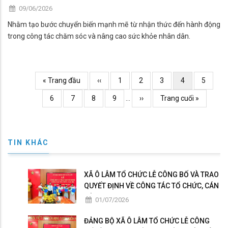
09/06/2026
Nhằm tạo bước chuyển biến mạnh mẽ từ nhận thức đến hành động
trong công tác chăm sóc và nâng cao sức khỏe nhân dân.
Pagination
Trang
« Trang đầu
Previous
‹‹
Page
1
Page
2
Page
3
Current
4
Page
5
đầu
page
page
Page
6
Page
7
Page
8
Page
9
…
Trang
››
Trang
Trang cuối »
kế
cuối
TIN KHÁC
XÃ Ô LÂM TỔ CHỨC LỄ CÔNG BỐ VÀ TRAO
QUYẾT ĐỊNH VỀ CÔNG TÁC TỔ CHỨC, CÁN
BỘ
01/07/2026
ĐẢNG BỘ XÃ Ô LÂM TỔ CHỨC LỄ CÔNG