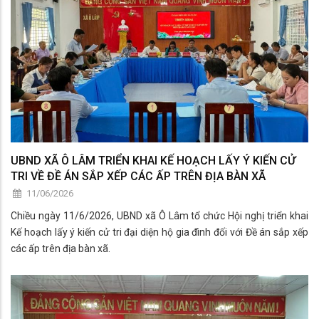
UBND XÃ Ô LÂM TRIỂN KHAI KẾ HOẠCH LẤY Ý KIẾN CỬ
TRI VỀ ĐỀ ÁN SẮP XẾP CÁC ẤP TRÊN ĐỊA BÀN XÃ
11/06/2026
Chiều ngày 11/6/2026, UBND xã Ô Lâm tổ chức Hội nghị triển khai
Kế hoạch lấy ý kiến cử tri đại diện hộ gia đình đối với Đề án sắp xếp
các ấp trên địa bàn xã.