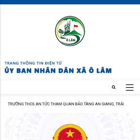
Skip
to
main
content
TRƯỜNG THCS AN TỨC THAM QUAN BẢO TÀNG AN GIANG, TRẢI
NGHIỆM TẠI CỒN ÉN