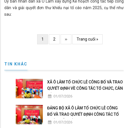
Ủy ban nhân dân xã Ô Lâm xây dựng Kế hoạch công tác tiếp công
dân và giải quyết đơn thư khiếu nại tố cáo năm 2025, cụ thể như
sau:
I. Mục đích yêu cầu:
1. Mục đích
- Thực hiện nghiêm túc quy định của Luật Tiếp công dân; Luật
Pagination
Current
1
Page
2
Trang
››
Trang
Trang cuối »
Khiếu nại; Luật Tố cáo.
page
kế
cuối
- Nâng cao vai trò, trách nhiệm của người đứng đầu trong công tác
tiếp công dân, giải quyết khiếu nại, tố cáo, kiến nghị, phản ánh.
TIN KHÁC
XÃ Ô LÂM TỔ CHỨC LỄ CÔNG BỐ VÀ TRAO
QUYẾT ĐỊNH VỀ CÔNG TÁC TỔ CHỨC, CÁN
BỘ
01/07/2026
ĐẢNG BỘ XÃ Ô LÂM TỔ CHỨC LỄ CÔNG
BỐ VÀ TRAO QUYẾT ĐỊNH CÔNG TÁC TỔ
CHỨC, CÁN BỘ
01/07/2026