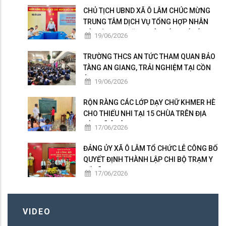
CHỦ TỊCH UBND XÃ Ô LÂM CHÚC MỪNG
TRUNG TÂM DỊCH VỤ TỔNG HỢP NHÂN
KỶ NIỆM 101 NĂM NGÀY BÁO CHÍ CÁCH
19/06/2026
MẠNG VIỆT NAM
TRƯỜNG THCS AN TỨC THAM QUAN BẢO
TÀNG AN GIANG, TRẢI NGHIỆM TẠI CỒN
ÉN
19/06/2026
RỘN RÀNG CÁC LỚP DẠY CHỮ KHMER HÈ
CHO THIẾU NHI TẠI 15 CHÙA TRÊN ĐỊA
BÀN XÃ Ô LÂM
17/06/2026
ĐẢNG ỦY XÃ Ô LÂM TỔ CHỨC LỄ CÔNG BỐ
QUYẾT ĐỊNH THÀNH LẬP CHI BỘ TRẠM Y
TẾ XÃ
17/06/2026
VIDEO