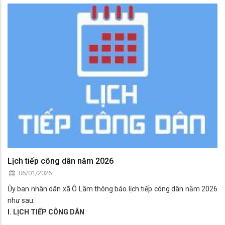
Chủ tịch HĐND xã tiếp công dân vào ngày 20/01/2026 (thời gian
bắt đầu từ 07 giờ 30 phút). Đến ngày tiếp công dân, vì lý do đặc biệt,
Chủ tịch và Phó Chủ tịch không tiếp được thì Chủ tịch HĐND xã ủy
nhiệm 01 Ủy viên Thường trực HĐND xã tiếp công dân.
2. Tiếp công dân của HĐND xã
Lịch tiếp công dân năm 2026
06/01/2026
Ủy ban nhân dân xã Ô Lâm thông báo lịch tiếp công dân năm 2026
như sau:
I. LỊCH TIẾP CÔNG DÂN
1. Tiếp công dân thường xuyên:
Văn phòng HĐND và UBND xã