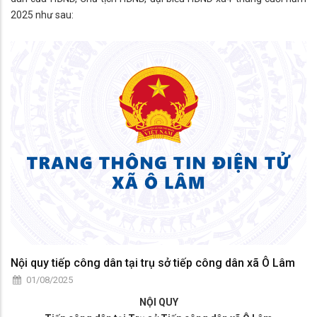
2025 như sau:
1. Tiếp công dân của HĐND xã
Thường trực HĐND xã, thay mặt HĐND xã tiếp công dân mỗi tháng
01 ngày vào ngày 20 hàng tháng, nếu trùng vào ngày nghỉ sẽ dời lại
ngày làm việc tiếp theo.
Phân công Ủy viên Thường trực và Phó Trưởng các Ban
HĐND xã:
- Tiếp công dân vào ngày 20 của tháng: 9, 11
Nội quy tiếp công dân tại trụ sở tiếp công dân xã Ô Lâm
01/08/2025
NỘI QUY