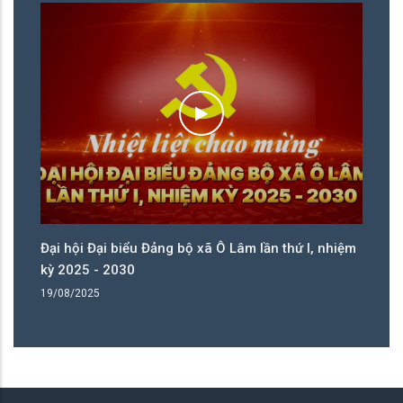
ệm
Đại hội Đại biểu Đảng bộ xã Ô Lâm lần thứ I, nhiệm
Đạ
kỳ 2025 - 2030
kỳ
19/08/2025
19